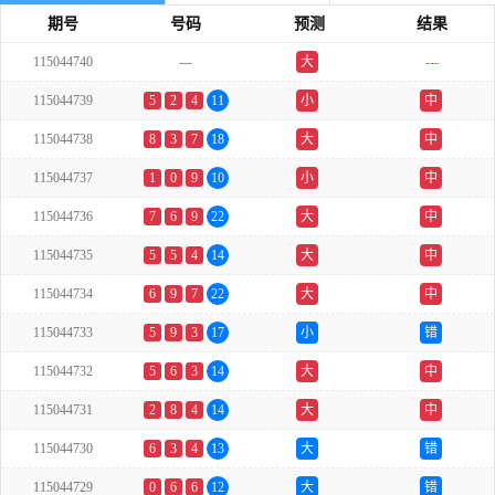
期号
号码
预测
结果
115044740
---
大
---
单
115044739
5
2
4
11
小
中
115044738
8
3
7
18
大
中
115044737
1
0
9
10
小
中
115044736
7
6
9
22
大
中
115044735
5
5
4
14
大
中
115044734
6
9
7
22
大
中
115044733
5
9
3
17
小
错
115044732
5
6
3
14
大
中
115044731
2
8
4
14
大
中
115044730
6
3
4
13
大
错
115044729
0
6
6
12
大
错