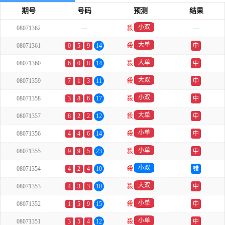
期号
号码
预测
结果
小双
08071362
---
殺
---
大单
08071361
0
5
9
14
殺
中
大单
08071360
6
0
8
14
殺
中
大双
08071359
7
1
3
11
殺
中
小双
08071358
3
8
6
17
殺
中
大单
08071357
8
2
2
12
殺
中
小单
08071356
4
4
6
14
殺
中
小单
08071355
9
9
5
23
殺
中
小双
08071354
4
2
4
10
殺
错
大双
08071353
4
3
3
10
殺
中
小单
08071352
1
5
9
15
殺
中
小单
08071351
3
5
4
12
殺
中