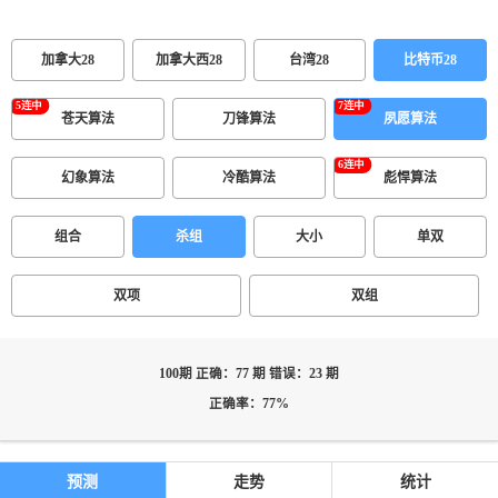
加拿大28
加拿大西28
台湾28
比特币28
苍天算法
刀锋算法
夙愿算法
幻象算法
冷酷算法
彪悍算法
组合
杀组
大小
单双
双项
双组
100期 正确：77 期 错误：23 期
正确率：77%
预测
走势
统计