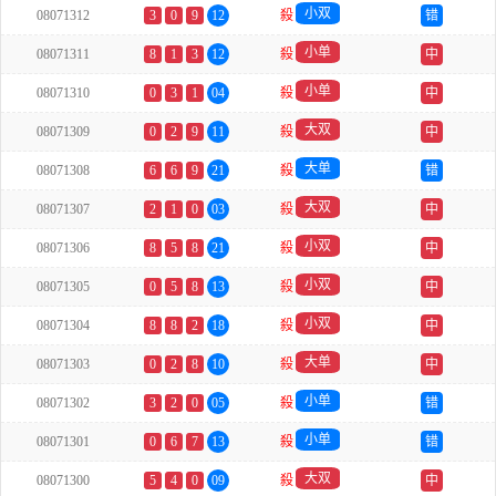
小双
08071312
3
0
9
12
殺
错
小单
08071311
8
1
3
12
殺
中
小单
08071310
0
3
1
04
殺
中
大双
08071309
0
2
9
11
殺
中
大单
08071308
6
6
9
21
殺
错
大双
08071307
2
1
0
03
殺
中
小双
08071306
8
5
8
21
殺
中
小双
08071305
0
5
8
13
殺
中
小双
08071304
8
8
2
18
殺
中
大单
08071303
0
2
8
10
殺
中
小单
08071302
3
2
0
05
殺
错
小单
08071301
0
6
7
13
殺
错
大双
08071300
5
4
0
09
殺
中