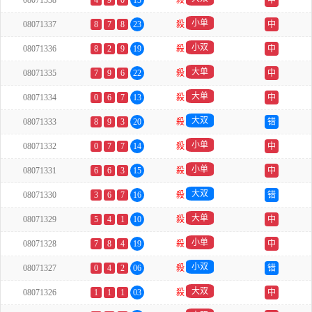
08071338
4
9
0
13
殺
中
小单
08071337
8
7
8
23
殺
中
小双
08071336
8
2
9
19
殺
中
大单
08071335
7
9
6
22
殺
中
大单
08071334
0
6
7
13
殺
中
大双
08071333
8
9
3
20
殺
错
小单
08071332
0
7
7
14
殺
中
小单
08071331
6
6
3
15
殺
中
大双
08071330
3
6
7
16
殺
错
大单
08071329
5
4
1
10
殺
中
小单
08071328
7
8
4
19
殺
中
小双
08071327
0
4
2
06
殺
错
大双
08071326
1
1
1
03
殺
中