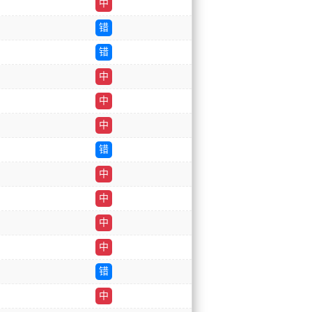
中
错
错
中
中
中
错
中
中
中
中
错
中