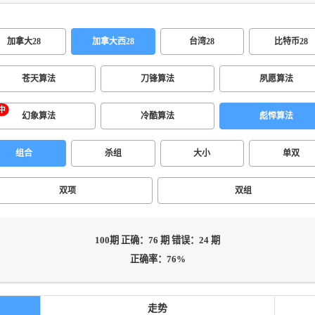
加拿大28
加拿大西28
台湾28
比特币28
苍天算法
刀锋算法
夙愿算法
幻象算法
冷酷算法
彪悍算法
组合
杀组
大小
单双
双项
双组
100期 正确：76 期 错误：24 期
正确率：76%
走势