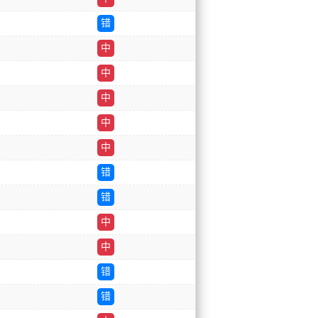
错
中
中
中
中
中
错
错
中
中
错
错