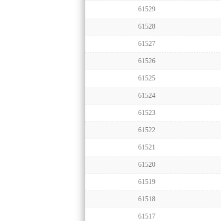
61529
61528
61527
61526
61525
61524
61523
61522
61521
61520
61519
61518
61517