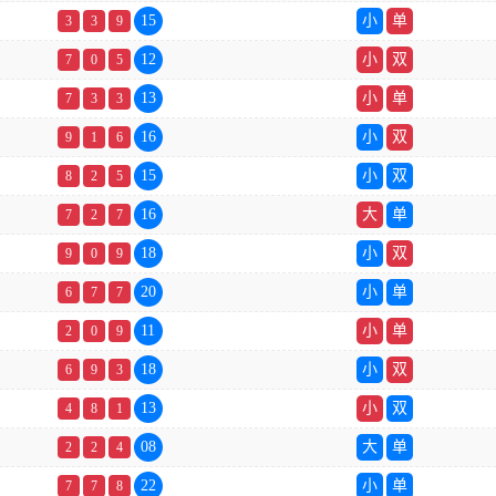
15
小
单
3
3
9
12
小
双
7
0
5
13
小
单
7
3
3
16
小
双
9
1
6
15
小
双
8
2
5
16
大
单
7
2
7
18
小
双
9
0
9
20
小
单
6
7
7
11
小
单
2
0
9
18
小
双
6
9
3
13
小
双
4
8
1
08
大
单
2
2
4
22
小
单
7
7
8