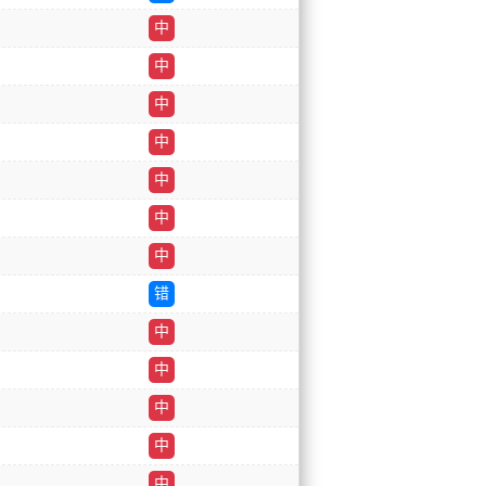
中
中
中
中
中
中
中
错
中
中
中
中
中