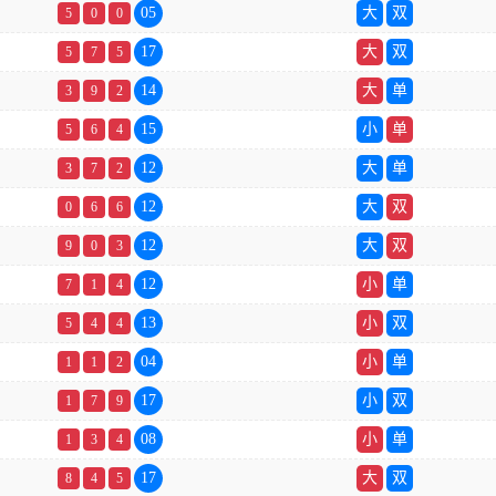
05
大
双
5
0
0
17
大
双
5
7
5
14
大
单
3
9
2
15
小
单
5
6
4
12
大
单
3
7
2
12
大
双
0
6
6
12
大
双
9
0
3
12
小
单
7
1
4
13
小
双
5
4
4
04
小
单
1
1
2
17
小
双
1
7
9
08
小
单
1
3
4
17
大
双
8
4
5