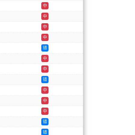
中
中
中
中
错
中
中
错
中
中
中
错
错