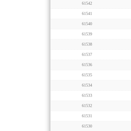
61542
61541
61540
61539
61538
61537
61536
61535
61534
61533
61532
61531
61530