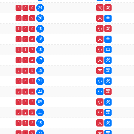
24
大
双
6
9
9
20
大
单
6
5
9
10
小
双
1
0
9
18
大
单
8
6
4
10
小
单
2
1
7
17
大
双
8
5
4
19
大
双
2
8
9
21
小
双
8
6
7
22
小
双
9
8
5
05
小
双
0
3
2
11
小
双
6
2
3
19
大
双
9
7
3
23
大
双
9
5
9