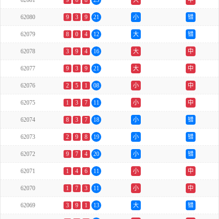
62081
9
6
8
23
大
中
62080
9
3
9
21
小
错
62079
8
0
4
12
大
错
62078
3
9
4
16
大
中
62077
9
3
9
21
大
中
62076
2
5
1
08
小
中
62075
1
3
7
11
小
中
62074
8
3
7
18
小
错
62073
2
9
8
19
小
错
62072
9
7
4
20
小
错
62071
1
4
6
11
小
中
62070
1
7
3
11
小
中
62069
3
9
1
13
大
错