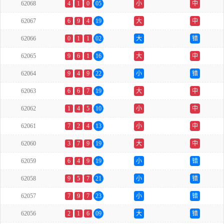
62068
4
1
0
05
小
中
62067
6
9
4
19
大
中
62066
0
1
1
02
大
错
62065
9
6
1
16
大
中
62064
9
4
9
22
小
错
62063
6
6
7
19
大
中
62062
1
4
5
10
小
中
62061
7
2
4
13
小
中
62060
3
7
9
19
大
中
62059
6
4
9
19
小
错
62058
9
5
7
21
小
错
62057
7
9
7
23
小
错
62056
2
1
6
09
大
错