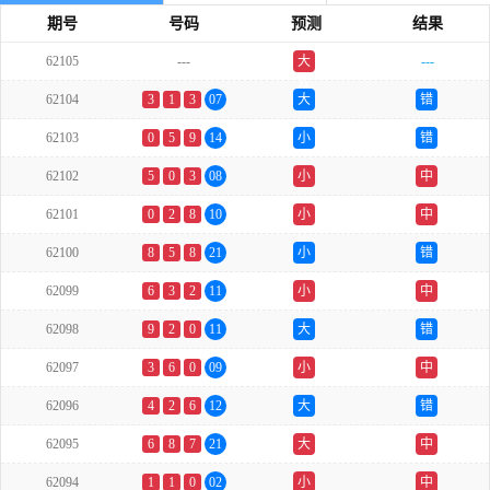
期号
号码
预测
结果
62105
---
大
---
双
62104
3
1
3
07
大
错
62103
0
5
9
14
小
错
62102
5
0
3
08
小
中
62101
0
2
8
10
小
中
62100
8
5
8
21
小
错
62099
6
3
2
11
小
中
62098
9
2
0
11
大
错
62097
3
6
0
09
小
中
62096
4
2
6
12
大
错
62095
6
8
7
21
大
中
62094
1
1
0
02
小
中