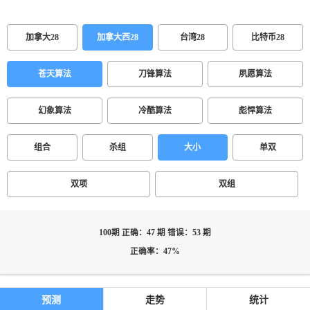
加拿大28
加拿大西28
台湾28
比特币28
苍天算法
刀锋算法
夙愿算法
幻象算法
冷酷算法
彪悍算法
组合
杀组
大小
单双
双项
双组
100期 正确：47 期 错误：53 期
正确率：47%
预测
走势
统计