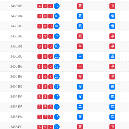
3466505
4
1
7
12
双
中
3466504
9
0
0
09
双
错
3466503
1
0
0
01
双
错
3466502
8
9
7
24
双
中
3466501
0
3
0
03
单
中
3466500
4
8
8
20
单
错
3466499
1
6
6
13
单
中
3466498
8
6
8
22
双
中
3466497
3
2
6
11
双
错
3466496
8
3
4
15
双
错
3466495
2
6
6
14
单
错
3466494
3
7
5
15
双
错
3466493
6
9
7
22
双
中