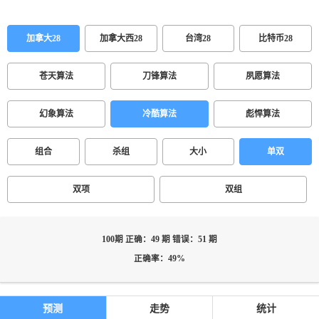
加拿大28
加拿大西28
台湾28
比特币28
苍天算法
刀锋算法
夙愿算法
幻象算法
冷酷算法
彪悍算法
组合
杀组
大小
单双
双项
双组
100期 正确：49 期 错误：51 期
正确率：49%
预测
走势
统计