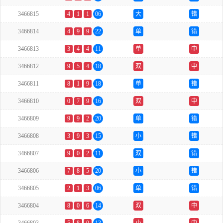
3466815
4
1
1
06
大
错
3466814
4
9
9
22
单
错
3466813
3
4
4
11
单
中
3466812
9
5
4
18
双
中
3466811
8
1
9
18
单
错
3466810
0
7
9
16
双
中
3466809
9
9
2
20
单
错
3466808
3
9
3
15
小
错
3466807
9
0
2
11
双
错
3466806
7
8
5
20
小
错
3466805
2
1
3
06
单
错
3466804
8
0
6
14
双
中