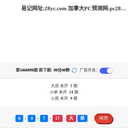
易记网址:28yc.com 加拿大PC预测网-pc28加拿大官网|免费在线预测_极致火热优质的免费预测网站
第
3466890
期 距下期:
00
分
40
秒
广告开关：
大双
未开:
1
期
小单
未开:
14
期
小双
未开:
9
期
6
4
7
17
大
单
咪牌
+
+
=
-