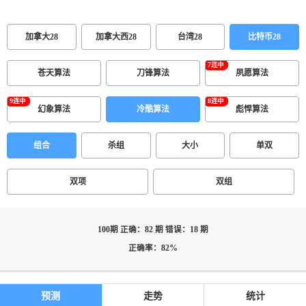
加拿大28
加拿大西28
台湾28
比特币28
苍天算法
刀锋算法
夙愿算法
幻象算法
冷酷算法
彪悍算法
组合
杀组
大小
单双
双项
双组
100期 正确：82 期 错误：18 期
正确率：82%
预测
走势
统计