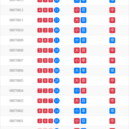
08070813
5
5
0
10
大
单
错
08070812
4
6
1
11
小
双
中
08070811
2
5
8
15
大
双
中
08070810
1
3
5
09
小
双
中
08070809
0
8
3
11
大
双
错
08070808
5
6
7
18
大
双
中
08070807
3
0
0
03
小
单
中
08070806
1
6
1
08
大
单
错
08070805
7
9
4
20
大
双
中
08070804
7
5
4
16
小
双
中
08070803
6
2
7
15
大
双
中
08070802
8
6
0
14
小
单
错
08070801
2
0
3
05
小
双
中