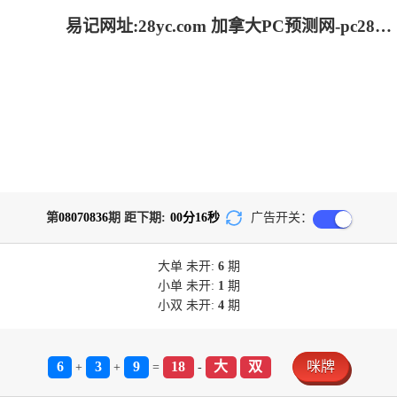
易记网址:28yc.com 加拿大PC预测网-pc28加拿大官网|免费在线预测_极致火热优质的免费预测网站
第
08070836
期 距下期:
00
分
16
秒
广告开关：
大单
未开:
6
期
小单
未开:
1
期
小双
未开:
4
期
6
3
9
18
大
双
咪牌
+
+
=
-