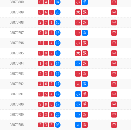
08070800
0
4
0
04
小
单
中
08070799
6
6
8
20
大
双
中
08070798
2
7
1
10
小
双
中
08070797
9
0
4
13
小
双
中
08070796
7
1
4
12
小
双
中
08070795
0
9
7
16
大
双
中
08070794
1
4
9
14
小
双
中
08070793
5
3
4
12
小
双
中
08070792
4
6
7
17
大
双
中
08070791
8
5
4
17
小
单
中
08070790
9
8
0
17
小
单
中
08070789
9
3
8
20
小
双
中
08070788
2
3
3
08
大
双
中